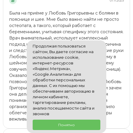
07.11.2025
Была на приёме у Любовь Григорьевны с болями в
пояснице и шее. Мне было важно найти не просто
остеопата, а такого, который работает с
беременными, учитывая специфику этого состояния.
Врач внимательный, использует комплексный
подход ко всему телу и организму. Иногда причина
Продолжая пользоваться
и следствие пациенту не очевидны. Так, чуткие руки
сайтом, Вы даете согласие на
Любовь Григорьевны сразу нащупали проблему в
использование cookie,
шейном отделе ещё до того, как я эту проблему
интернет-ресурсов
«Яндекс.Метрика»,
озвучила (беспокоила в первую очередь поясница).
«Google.Аналитика» для
Оказалось, что корень проблемы не внизу
обработки персональных
позвоночника, а вверху. Все свои действия Любовь
данных. С их помощью мы
Григорьевна комментировала, объясняя, что и зачем
обеспечиваем авторизацию в
она делает. Мне, как пациенту, это важно для
личном кабинете,
понимания процессов, которые происходят в
таргетирование рекламы,
организме. Уже после первого сеанса наступило
анализ посещаемости сайта и
облегчение. В клинике уютно, администраторы
звонков
вежливые
Понятно