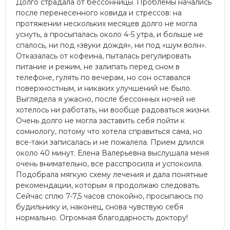
Долго страдала от бессонницы. Проблемы начались
после перенесенного ковида и стрессов: на
протяжении нескольких месяцев долго не могла
уснуть, а просыпалась около 4-5 утра, и больше не
спалось, ни под «звуки дождя», ни под «шум волн».
Отказалась от кофеина, пыталась регулировать
питание и режим, не залипать перед сном в
телефоне, гулять по вечерам, но сон оставался
поверхностным, и никаких улучшений не было.
Выглядела я ужасно, после бессонных ночей не
хотелось ни работать, ни вообще радоваться жизни.
Очень долго не могла заставить себя пойти к
сомнологу, потому что хотела справиться сама, но
все-таки записалась и не пожалела. Прием длился
около 40 минут. Елена Валерьевна выслушала меня
очень внимательно, все расспросила и успокоила.
Подобрала мягкую схему лечения и дала понятные
рекомендации, которым я продолжаю следовать.
Сейчас сплю 7-7,5 часов спокойно, просыпаюсь по
будильнику и, наконец, снова чувствую себя
нормально. Огромная благодарность доктору!