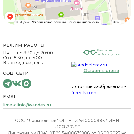
РЕЖИМ РАБОТЫ
Версия для
Пн – пт с 8:30 до 20:00
слабовидящих
Сб с 8:30 до 15:00
Вс выходной день.
Оставить отзыв
СОЦ. СЕТИ
Источник изображений -
freepik.com
EMAIL
lime-clinic@yandex.ru
ООО "Лайм клиник" ОГРН 1225400009867 ИНН
5406820290
Лицензия № Л041-01125-54/00675908 от 06.09.2023 на