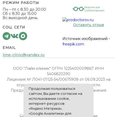
РЕЖИМ РАБОТЫ
Версия для
Пн – пт с 8:30 до 20:00
слабовидящих
Сб с 8:30 до 15:00
Вс выходной день.
Оставить отзыв
СОЦ. СЕТИ
Источник изображений -
freepik.com
EMAIL
lime-clinic@yandex.ru
ООО "Лайм клиник" ОГРН 1225400009867 ИНН
5406820290
Лицензия № Л041-01125-54/00675908 от 06.09.2023 на
осуществление медицинской деятельности.
Продолжая пользоваться
Предоставлена Министерством здравоохранения
сайтом, Вы даете согласие на
Новосибирской области.
использование cookie,
интернет-ресурсов
Политика конфиденциальности
«Яндекс.Метрика»,
«Google.Аналитика» для
Согласие на обработку персональных данных