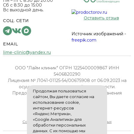
Пн – пт с 8:30 до 20:00
слабовидящих
Сб с 8:30 до 15:00
Вс выходной день.
Оставить отзыв
СОЦ. СЕТИ
Источник изображений -
freepik.com
EMAIL
lime-clinic@yandex.ru
ООО "Лайм клиник" ОГРН 1225400009867 ИНН
5406820290
Лицензия № Л041-01125-54/00675908 от 06.09.2023 на
осуществление медицинской деятельности.
Продолжая пользоваться
Предоставлена Министерством здравоохранения
сайтом, Вы даете согласие на
Новосибирской области.
использование cookie,
интернет-ресурсов
Политика конфиденциальности
«Яндекс.Метрика»,
«Google.Аналитика» для
Согласие на обработку персональных данных
обработки персональных
данных. С их помощью мы